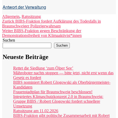
Antwort der Verwaltung
Kategorien
Allgemein
,
Ratssitzung
Beitragsnavigation
Vorheriger
Zurück
BIBS-Fraktion fordert Aufklärung des Todesfalls in
Beitrag:
Braunschweiger Polizeigewahrsam
Nächster
Weiter
BIBS-Fraktion gegen Beschränkung der
Beitrag:
Demonstrationsfreiheit von Klimaaktivist*innen
Suchen
Suchen
Neueste Beiträge
Rettet die Siedlung ‘zum Ölper See’
Mähroboter nachts stoppen — bitte jetzt, nicht erst wenn das
Gesetz es fordert
BIBS nominiert Robert Glogowski als Oberbürgermeister-
Kandidaten
Frauenstadtplan für Braunschweig beschlossen!
Integriertes Klimaschutzkonzept 2.0 in Braunschweig:
Gruppe BIBS / Robert Glogowski fordert schnellere
Umsetzung
Ratssitzung am 11.02.2026
BIBS-Fraktion gibt politische Zusammenarbeit mit Robert