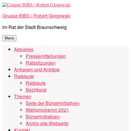
Zum
Inhalt
Gruppe BIBS / Robert Glogowski
springen
im Rat der Stadt Braunschweig
Menü
Aktuelles
Pressemitteilungen
Ratssitzungen
Anfragen und Anträge
Ratsleute
Ratsleute
Bezirksrat
Themen
Seite der Bürgerinitiativen
Wahlprogramm 2021
Bürgerinitiativen
Archiv alte Webseite
Kontakt