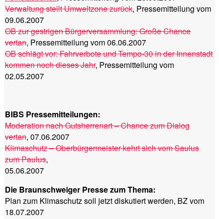
Verwaltung stellt Umweltzone zurück
, Pressemitteilung vom
09.06.2007
OB zur gestrigen Bürgerversammlung: Große Chance
vertan
, Pressemitteilung vom 06.06.2007
OB schlägt vor: Fahrverbote und Tempo-30 in der Innenstadt
kommen noch dieses Jahr
, Pressemitteilung vom
02.05.2007
BIBS Pressemitteilungen:
Moderation nach Gutsherrenart – Chance zum Dialog
vertan
, 07.06.2007
Klimaschutz – Oberbürgermeister kehrt sich vom Saulus
zum Paulus
,
05.06.2007
Die Braunschweiger Presse zum Thema:
Plan zum Klimaschutz soll jetzt diskutiert werden, BZ vom
18.07.2007