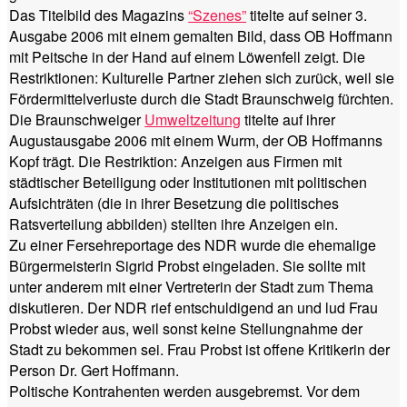
Das Titelbild des Magazins
“Szenes”
titelte auf seiner 3.
Ausgabe 2006 mit einem gemalten Bild, dass OB Hoffmann
mit Peitsche in der Hand auf einem Löwenfell zeigt. Die
Restriktionen: Kulturelle Partner ziehen sich zurück, weil sie
Fördermittelverluste durch die Stadt Braunschweig fürchten.
Die Braunschweiger
Umweltzeitung
titelte auf ihrer
Augustausgabe 2006 mit einem Wurm, der OB Hoffmanns
Kopf trägt. Die Restriktion: Anzeigen aus Firmen mit
städtischer Beteiligung oder Institutionen mit politischen
Aufsichträten (die in ihrer Besetzung die politisches
Ratsverteilung abbilden) stellten ihre Anzeigen ein.
Zu einer Fersehreportage des NDR wurde die ehemalige
Bürgermeisterin Sigrid Probst eingeladen. Sie sollte mit
unter anderem mit einer Vertreterin der Stadt zum Thema
diskutieren. Der NDR rief entschuldigend an und lud Frau
Probst wieder aus, weil sonst keine Stellungnahme der
Stadt zu bekommen sei. Frau Probst ist offene Kritikerin der
Person Dr. Gert Hoffmann.
Poltische Kontrahenten werden ausgebremst. Vor dem