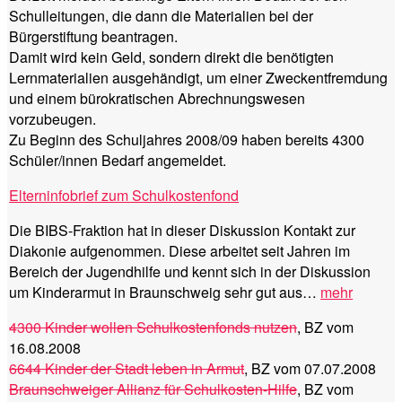
Schulleitungen, die dann die Materialien bei der
Bürgerstiftung beantragen.
Damit wird kein Geld, sondern direkt die benötigten
Lernmaterialien ausgehändigt, um einer Zweckentfremdung
und einem bürokratischen Abrechnungswesen
vorzubeugen.
Zu Beginn des Schuljahres 2008/09 haben bereits 4300
Schüler/innen Bedarf angemeldet.
Elterninfobrief zum Schulkostenfond
Die BIBS-Fraktion hat in dieser Diskussion Kontakt zur
Diakonie aufgenommen. Diese arbeitet seit Jahren im
Bereich der Jugendhilfe und kennt sich in der Diskussion
um Kinderarmut in Braunschweig sehr gut aus…
mehr
4300 Kinder wollen Schulkostenfonds nutzen
, BZ vom
16.08.2008
6644 Kinder der Stadt leben in Armut
, BZ vom 07.07.2008
Braunschweiger Allianz für Schulkosten-Hilfe
, BZ vom