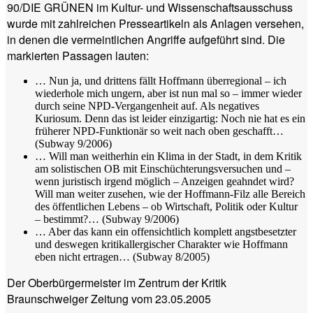
90/DIE GRÜNEN im Kultur- und Wissenschaftsausschuss
wurde mit zahlreichen Presseartikeln als Anlagen versehen,
in denen die vermeintlichen Angriffe aufgeführt sind. Die
markierten Passagen lauten:
… Nun ja, und drittens fällt Hoffmann überregional – ich
wiederhole mich ungern, aber ist nun mal so – immer wieder
durch seine NPD-Vergangenheit auf. Als negatives
Kuriosum. Denn das ist leider einzigartig: Noch nie hat es ein
früherer NPD-Funktionär so weit nach oben geschafft…
(Subway 9/2006)
… Will man weitherhin ein Klima in der Stadt, in dem Kritik
am solistischen OB mit Einschüchterungsversuchen und –
wenn juristisch irgend möglich – Anzeigen geahndet wird?
Will man weiter zusehen, wie der Hoffmann-Filz alle Bereich
des öffentlichen Lebens – ob Wirtschaft, Politik oder Kultur
– bestimmt?… (Subway 9/2006)
… Aber das kann ein offensichtlich komplett angstbesetzter
und deswegen kritikallergischer Charakter wie Hoffmann
eben nicht ertragen… (Subway 8/2005)
Der Oberbürgermeister im Zentrum der Kritik
Braunschweiger Zeitung vom 23.05.2005