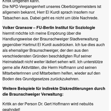
Kritik umgehen kann.
Die NPD-Vergangenheit unseres Oberbürgermeisters ist
allgemein bekannt, Herr El Kurdi sprach insofern nur
Tatsachen aus. Dabei geht es nicht um üble Nachrede.
Volker Gransow – FU-Berlin Institut für Soziologie
hiermit möchte ich meine Empörung über die
Handlungsweise der Braunschweiger Stadtverwaltung
gegenüber Hartmut El Kurdi ausdrücken. Ich tue dies auch
als ehemaliger Braunschweiger, der den aus den
verschiedensten Gründen beschädigten Ruf seiner
Heimatstadt nicht weiter lädiert sehen will. Ich unterstütze
gerne alle Aktivitäten, die Herrn Hoffmann und seinen
Mitarbeiterinnen und Mitarbeitern helfen, wieder auf den
Boden des Grundgesetzes zurückzukehren.
Weitere Beispiele für indirekte Diskreditierungen durch
die Braunschweiger Verwaltung:
Kritik an der Person Dr. Gert Hoffmann wird nebulös
geahndet!