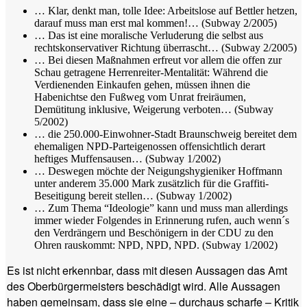
… Klar, denkt man, tolle Idee: Arbeitslose auf Bettler hetzen,
darauf muss man erst mal kommen!… (Subway 2/2005)
… Das ist eine moralische Verluderung die selbst aus
rechtskonservativer Richtung überrascht… (Subway 2/2005)
… Bei diesen Maßnahmen erfreut vor allem die offen zur
Schau getragene Herrenreiter-Mentalität: Während die
Verdienenden Einkaufen gehen, müssen ihnen die
Habenichtse den Fußweg vom Unrat freiräumen,
Demütitung inklusive, Weigerung verboten… (Subway
5/2002)
… die 250.000-Einwohner-Stadt Braunschweig bereitet dem
ehemaligen NPD-Parteigenossen offensichtlich derart
heftiges Muffensausen… (Subway 1/2002)
… Deswegen möchte der Neigungshygieniker Hoffmann
unter anderem 35.000 Mark zusätzlich für die Graffiti-
Beseitigung bereit stellen… (Subway 1/2002)
… Zum Thema “Ideologie” kann und muss man allerdings
immer wieder Folgendes in Erinnerung rufen, auch wenn´s
den Verdrängern und Beschönigern in der CDU zu den
Ohren rauskommt: NPD, NPD, NPD. (Subway 1/2002)
Es ist nicht erkennbar, dass mit diesen Aussagen das Amt
des Oberbürgermeisters beschädigt wird. Alle Aussagen
haben gemeinsam, dass sie eine – durchaus scharfe – Kritik