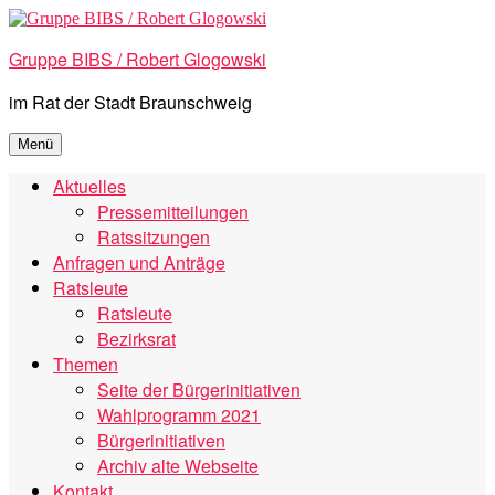
Zum
Inhalt
Gruppe BIBS / Robert Glogowski
springen
im Rat der Stadt Braunschweig
Menü
Aktuelles
Pressemitteilungen
Ratssitzungen
Anfragen und Anträge
Ratsleute
Ratsleute
Bezirksrat
Themen
Seite der Bürgerinitiativen
Wahlprogramm 2021
Bürgerinitiativen
Archiv alte Webseite
Kontakt