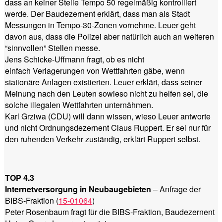
dass an keiner Stelle Tempo 50 regelmäßig kontrolliert
werde. Der Baudezernent erklärt, dass man als Stadt
Messungen in Tempo-30-Zonen vornehme. Leuer geht
davon aus, dass die Polizei aber natürlich auch an weiteren
“sinnvollen” Stellen messe.
Jens Schicke-Uffmann fragt, ob es nicht
einfach Verlagerungen von Wettfahrten gäbe, wenn
stationäre Anlagen existierten. Leuer erklärt, dass seiner
Meinung nach den Leuten sowieso nicht zu helfen sei, die
solche illegalen Wettfahrten unternähmen.
Karl Grziwa (CDU) will dann wissen, wieso Leuer antworte
und nicht Ordnungsdezernent Claus Ruppert. Er sei nur für
den ruhenden Verkehr zuständig, erklärt Ruppert selbst.
TOP 4.3
Internetversorgung in Neubaugebieten
– Anfrage der
BIBS-Fraktion (
15-01064
)
Peter Rosenbaum fragt für die BIBS-Fraktion, Baudezernent