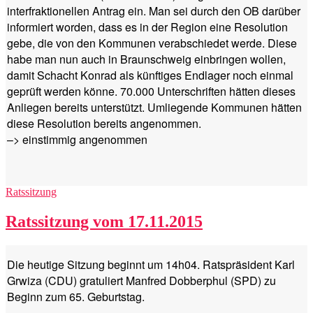
interfraktionellen Antrag ein. Man sei durch den OB darüber
informiert worden, dass es in der Region eine Resolution
gebe, die von den Kommunen verabschiedet werde. Diese
habe man nun auch in Braunschweig einbringen wollen,
damit Schacht Konrad als künftiges Endlager noch einmal
geprüft werden könne. 70.000 Unterschriften hätten dieses
Anliegen bereits unterstützt. Umliegende Kommunen hätten
diese Resolution bereits angenommen.
–> einstimmig angenommen
Kategorien
Ratssitzung
Ratssitzung vom 17.11.2015
Die heutige Sitzung beginnt um 14h04. Ratspräsident Karl
Grwiza (CDU) gratuliert Manfred Dobberphul (SPD) zu
Beginn zum 65. Geburtstag.