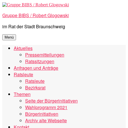
Zum
Inhalt
Gruppe BIBS / Robert Glogowski
springen
im Rat der Stadt Braunschweig
Menü
Aktuelles
Pressemitteilungen
Ratssitzungen
Anfragen und Anträge
Ratsleute
Ratsleute
Bezirksrat
Themen
Seite der Bürgerinitiativen
Wahlprogramm 2021
Bürgerinitiativen
Archiv alte Webseite
Kontakt