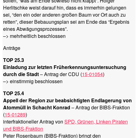
sollen, “was am Ende sowieso nicht klappt”. Holger
Herlitschke weist darauf hin, dass es immerhin gelungen
sei, “den ein oder anderen großen Baum vor Ort auch zu
retten”, dieser Bebauungsplan sei am Ende das “Ergebnis
eines Abwägungsprozesses”.
–> mehrheitlich beschlossen
Anträge
TOP 25.3
Einladung zur letzten Früherkennungsuntersuchung
durch die Stadt
– Antrag der CDU (
15-01054
)
–> einstimmig beschlossen
TOP 25.4
Appell der Region zur beabsichtigten Endlagerung von
Atommüll in Schacht Konrad
– Antrag der BIBS-Fraktion
(
15-01289
)
interfraktioneller Antrag von
SPD, Grünen, Linken Piraten
und BIBS-Fraktion
Peter Rosenbaum (BIBS-Fraktion) bringt den