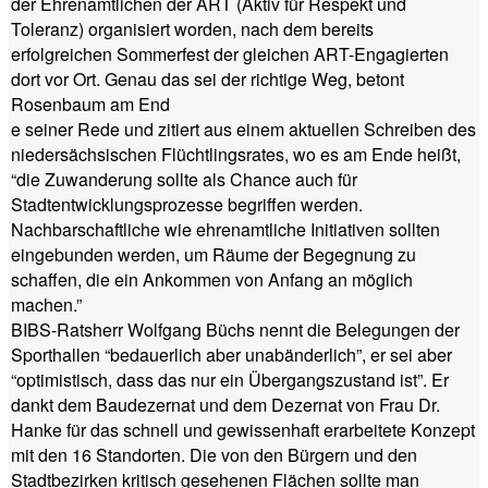
der Ehrenamtlichen der ART (Aktiv für Respekt und
Toleranz) organisiert worden, nach dem bereits
erfolgreichen Sommerfest der gleichen ART-Engagierten
dort vor Ort. Genau das sei der richtige Weg, betont
Rosenbaum am End
e seiner Rede und zitiert aus einem aktuellen Schreiben des
niedersächsischen Flüchtlingsrates, wo es am Ende heißt,
“die Zuwanderung sollte als Chance auch für
Stadtentwicklungsprozesse begriffen werden.
Nachbarschaftliche wie ehrenamtliche Initiativen sollten
eingebunden werden, um Räume der Begegnung zu
schaffen, die ein Ankommen von Anfang an möglich
machen.”
BIBS-Ratsherr Wolfgang Büchs nennt die Belegungen der
Sporthallen “bedauerlich aber unabänderlich”, er sei aber
“optimistisch, dass das nur ein Übergangszustand ist”. Er
dankt dem Baudezernat und dem Dezernat von Frau Dr.
Hanke für das schnell und gewissenhaft erarbeitete Konzept
mit den 16 Standorten. Die von den Bürgern und den
Stadtbezirken kritisch gesehenen Flächen sollte man