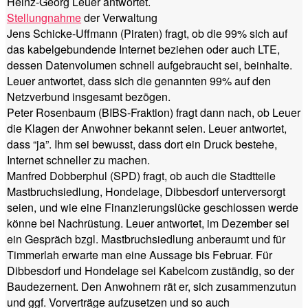
Heinz-Georg Leuer antwortet.
Stellungnahme
der Verwaltung
Jens Schicke-Uffmann (Piraten) fragt, ob die 99% sich auf
das kabelgebundende Internet beziehen oder auch LTE,
dessen Datenvolumen schnell aufgebraucht sei, beinhalte.
Leuer antwortet, dass sich die genannten 99% auf den
Netzverbund insgesamt bezögen.
Peter Rosenbaum (BIBS-Fraktion) fragt dann nach, ob Leuer
die Klagen der Anwohner bekannt seien. Leuer antwortet,
dass “ja”. Ihm sei bewusst, dass dort ein Druck bestehe,
Internet schneller zu machen.
Manfred Dobberphul (SPD) fragt, ob auch die Stadtteile
Mastbruchsiedlung, Hondelage, Dibbesdorf unterversorgt
seien, und wie eine Finanzierungslücke geschlossen werde
könne bei Nachrüstung. Leuer antwortet, im Dezember sei
ein Gespräch bzgl. Mastbruchsiedlung anberaumt und für
Timmerlah erwarte man eine Aussage bis Februar. Für
Dibbesdorf und Hondelage sei Kabelcom zuständig, so der
Baudezernent. Den Anwohnern rät er, sich zusammenzutun
und ggf. Vorverträge aufzusetzen und so auch