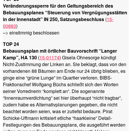
Veränderungssperre für den Geltungsbereich des
Bebauungsplanes “Steuerung von Vergnügungsstätten
in der Innenstadt” IN 250, Satzungsbeschluss
(
15-
00883
)
–> einstimmig beschlossen
TOP 24
Bebauungsplan mit örtlicher Bauvorschrift “Langer
Kamp”, HA 130
(
15-01174
) Gisela Ohnesorge kündigt
Nicht-Zustimmung der Linken an. Sie beklagt, dass von den
vorhandenen 88 Bäumen am Ende nur 24 übrig blieben, es
ginge eine “grüne Lunge” im Quartier verloren. BIBS-
Fraktionschef Wolfgang Büchs schließt sich den Worten
seiner Vorrednerin “komplett an”. Die sogenannte
“Innenraumverdichtung” sei hier überhaupt “nicht tragbar”,
zudem habe es Alternativplanungen gegeben, die nicht
beachtet worden seien, was er zutiefst bedaure. Pirat
Schicke-Uffmann kritisiert etliche “haarkleine” Detail-
Festlegungen des Bebauungsplans, die ausgeführt werden