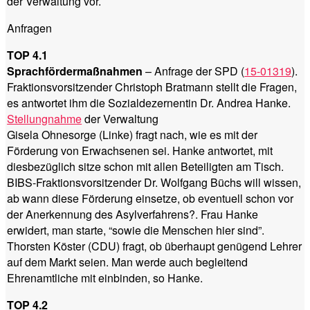
der Verwaltung vor.
Anfragen
TOP 4.1
Sprachfördermaßnahmen
– Anfrage der SPD (
15-01319
).
Fraktionsvorsitzender Christoph Bratmann stellt die Fragen,
es antwortet ihm die Sozialdezernentin Dr. Andrea Hanke.
Stellungnahme
der Verwaltung
Gisela Ohnesorge (Linke) fragt nach, wie es mit der
Förderung von Erwachsenen sei. Hanke antwortet, mit
diesbezüglich sitze schon mit allen Beteiligten am Tisch.
BIBS-Fraktionsvorsitzender Dr. Wolfgang Büchs will wissen,
ab wann diese Förderung einsetze, ob eventuell schon vor
der Anerkennung des Asylverfahrens?. Frau Hanke
erwidert, man starte, “sowie die Menschen hier sind”.
Thorsten Köster (CDU) fragt, ob überhaupt genügend Lehrer
auf dem Markt seien. Man werde auch begleitend
Ehrenamtliche mit einbinden, so Hanke.
TOP 4.2