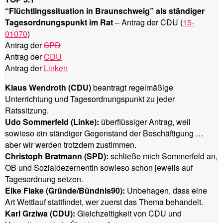
“Flüchtlingssituation in Braunschweig” als ständiger
Tagesordnungspunkt im Rat
– Antrag der CDU (
15-
01070
)
Antrag der
SPD
Antrag der
CDU
Antrag der
Linken
Klaus Wendroth (CDU)
beantragt regelmäßige
Unterrichtung und Tagesordnungspunkt zu jeder
Ratssitzung.
Udo Sommerfeld (Linke):
überflüssiger Antrag, weil
sowieso ein ständiger Gegenstand der Beschäftigung …
aber wir werden trotzdem zustimmen.
Christoph Bratmann (SPD):
schließe mich Sommerfeld an,
OB und Sozialdezernentin sowieso schon jeweils auf
Tagesordnung setzen.
Elke Flake (Gründe/Bündnis90):
Unbehagen, dass eine
Art Wettlauf stattfindet, wer zuerst das Thema behandelt.
Karl Grziwa (CDU):
Gleichzeitigkeit von CDU und