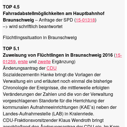
TOP 4.5
Fahrradabstellmöglichkeiten am Hauptbahnhof
Braunschweig
– Anfrage der SPD (
15-01318
)
–> wird schriftlich beantwortet
Flüchtlingssituation in Braunschweig
TOP 5.1
Zuweisung von Flüchtlingen in Braunschweig 2016
(
15-
01259
,
erste
und
zweite
Ergänzung)
Änderungsantrag der
CDU
Sozialdezernentin Hanke bringt die Vorlagen der
Verwaltung ein und erläutert noch einmal die bisherige
Chronologie der Ereignisse, die mittlerweile erfolgten
Veränderungen der Zahlen und die von der Verwaltung
vorgeschlagenen Standorte für die Herrichtung der
kommunalen Aufnahmeeinrichtungen (KAE’s) neben der
Landes-Aufnahmestelle (LAB) in Kralenriede.
CDU-Fraktionsvorsitzender Klaus Wendroth bringt
anschließend den Änderungsantrag der CDU ein. Im Kern