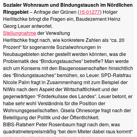
Sozialer Wohnraum und Bindungstausch im Nördlichen
Ringgebiet
– Anfrage der Grünen (
15-01277
) Holger
Herlitschke bringt die Fragen ein, Baudezernent Heinz
Georg Leuer antwortet.
Stellungnahme
der Verwaltung
Herlitschke fragt nach, wie konkretere Zahlen als “ca. 20
Prozent” für sogenannte Sozialwohnungen in
Neubaugebieten sicher gestellt werden könnten, was die
Problematik des “Bindungstausches” betreffe? Man werde
sich um Konsens mit den Baugenossenschaften hinsichtlich
des “Bindungstausches” bemühen, so Leuer. SPD-Ratsfrau
Nicole Palm fragt in Zusammenhang mit zum Beispiel der
NiWo nach dem Aspekt der Wirtschaftlichkeit und der
gegenwärtigen “Förderkulisse des Landes”. Leuer betont, er
habe sehr wohl Verständnis für die Position der
Wohnungsgesellschaften. Gisela Ohnesorge fragt nach der
Beteiligung der Politik und der Öffentlichkeit.
BIBS-Ratsherr Peter Rosenbaum fragt nach dem, was
quadratmeterpreismäßig “bei dem Mieter dabei raus kommt”