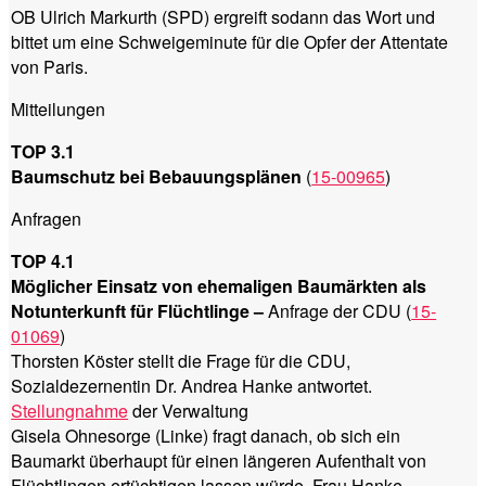
OB Ulrich Markurth (SPD) ergreift sodann das Wort und
bittet um eine Schweigeminute für die Opfer der Attentate
von Paris.
Mitteilungen
TOP 3.1
Baumschutz bei Bebauungsplänen
(
15-00965
)
Anfragen
TOP 4.1
Möglicher Einsatz von ehemaligen Baumärkten als
Notunterkunft für Flüchtlinge –
Anfrage der CDU (
15-
01069
)
Thorsten Köster stellt die Frage für die CDU,
Sozialdezernentin Dr. Andrea Hanke antwortet.
Stellungnahme
der Verwaltung
Gisela Ohnesorge (Linke) fragt danach, ob sich ein
Baumarkt überhaupt für einen längeren Aufenthalt von
Flüchtlingen ertüchtigen lassen würde. Frau Hanke