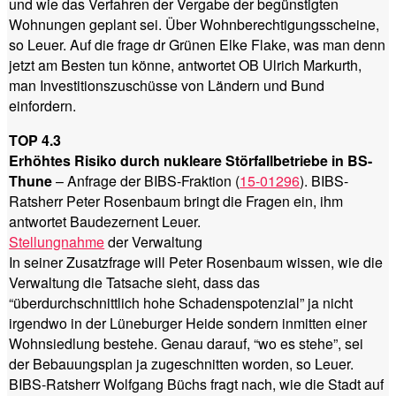
und wie das Verfahren der Vergabe der begünstigten
Wohnungen geplant sei. Über Wohnberechtigungsscheine,
so Leuer. Auf die frage dr Grünen Elke Flake, was man denn
jetzt am Besten tun könne, antwortet OB Ulrich Markurth,
man Investitionszuschüsse von Ländern und Bund
einfordern.
TOP 4.3
Erhöhtes Risiko durch nukleare Störfallbetriebe in BS-
Thune
– Anfrage der BIBS-Fraktion (
15-01296
). BIBS-
Ratsherr Peter Rosenbaum bringt die Fragen ein, ihm
antwortet Baudezernent Leuer.
Stellungnahme
der Verwaltung
In seiner Zusatzfrage will Peter Rosenbaum wissen, wie die
Verwaltung die Tatsache sieht, dass das
“überdurchschnittlich hohe Schadenspotenzial” ja nicht
irgendwo in der Lüneburger Heide sondern inmitten einer
Wohnsiedlung bestehe. Genau darauf, “wo es stehe”, sei
der Bebauungsplan ja zugeschnitten worden, so Leuer.
BIBS-Ratsherr Wolfgang Büchs fragt nach, wie die Stadt auf