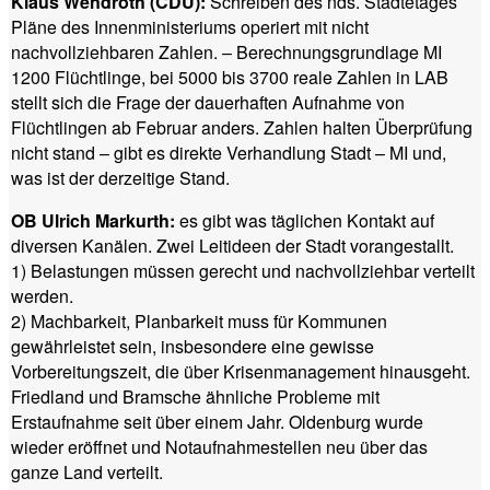
Klaus Wendroth (CDU):
Schreiben des nds. Städtetages
Pläne des Innenministeriums operiert mit nicht
nachvollziehbaren Zahlen. – Berechnungsgrundlage MI
1200 Flüchtlinge, bei 5000 bis 3700 reale Zahlen in LAB
stellt sich die Frage der dauerhaften Aufnahme von
Flüchtlingen ab Februar anders. Zahlen halten Überprüfung
nicht stand – gibt es direkte Verhandlung Stadt – MI und,
was ist der derzeitige Stand.
OB Ulrich Markurth:
es gibt was täglichen Kontakt auf
diversen Kanälen. Zwei Leitideen der Stadt vorangestallt.
1) Belastungen müssen gerecht und nachvollziehbar verteilt
werden.
2) Machbarkeit, Planbarkeit muss für Kommunen
gewährleistet sein, insbesondere eine gewisse
Vorbereitungszeit, die über Krisenmanagement hinausgeht.
Friedland und Bramsche ähnliche Probleme mit
Erstaufnahme seit über einem Jahr. Oldenburg wurde
wieder eröffnet und Notaufnahmestellen neu über das
ganze Land verteilt.