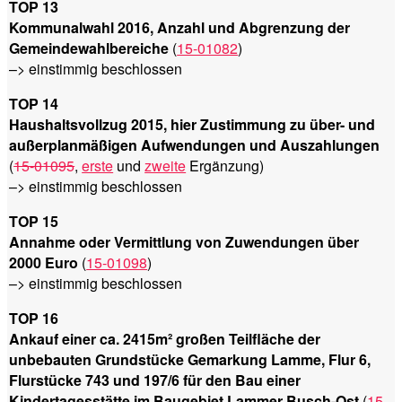
TOP 13
Kommunalwahl 2016, Anzahl und Abgrenzung der
Gemeindewahlbereiche
(
15-01082
)
–> einstimmig beschlossen
TOP 14
Haushaltsvollzug 2015, hier Zustimmung zu über- und
außerplanmäßigen Aufwendungen und Auszahlungen
(
15-01095
,
erste
und
zweite
Ergänzung)
–> einstimmig beschlossen
TOP 15
Annahme oder Vermittlung von Zuwendungen über
2000 Euro
(
15-01098
)
–> einstimmig beschlossen
TOP 16
Ankauf einer ca. 2415m² großen Teilfläche der
unbebauten Grundstücke Gemarkung Lamme, Flur 6,
Flurstücke 743 und 197/6 für den Bau einer
Kindertagesstätte im Baugebiet Lammer Busch-Ost
(
15-