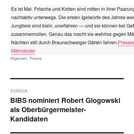
Es ist Mai. Frösche und Kröten sind mitten in ihrer Paarun
nachtaktiv unterwegs. Die ersten Igelwürfe des Jahres we
Jungtiere sind klein, unerfahren — und sie können bei Gef
zusammenrollen. Genau das macht sie wehrlos gegen Mähr
Nächten still durch Braunschweiger Gärten fahren.
Pressem
Mähroboter
Kategorien
Allgemein
,
Presse
Beitragsnavigation
ZURÜCK
BIBS nominiert Robert Glogowski
Vorheriger
als Oberbürgermeister-
Beitrag:
Kandidaten