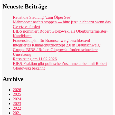
Neueste Beiträge
Rettet die Siedlung ‘zum Ölper See’
Mähroboter nachts stoppen — bitte jetzt, nicht erst wenn das
Gesetz es fordert
BIBS nominiert Robert Glogowski als Oberbürgermeister-
Kandidaten
Frauenstadtplan für Braunschweig beschlossen!
Integriertes Klimaschutzkonzept 2.0 in Braunschweig:
Gruppe BIBS / Robert Glogowski fordert schnellere
Umsetzung
Ratssitzung am 11.02.2026
BIBS-Fraktion gibt politische Zusammenarbeit mit Robert
Glogowski bekannt
Archive
2026
2025
2024
2023
2022
2021