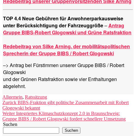
Redebeitrag unserer Gruppenvorsitzenden Silke Arning
TOP 4.4 Neue Gebühren für Anwohnerparkausweise
unter Berücksichtigung der Fahrzeuggröße
–
Antrag
Gruppe BIBS-Robert Glogowski und Grüne
Ratsfraktion
Redebeitrag von Silke Arning, der mobilitätspolitischen
Sprecherin der Gruppe BIBS / Robert Glogowski
–> Antrag bei Fürstimmen unserer Gruppe BIBS / Robert
Glogowski
und der Grünen Ratsfraktion sowie vier Enthaltungen
abgelehnt.
Kategorien
Allgemein
,
Ratssitzung
Beitragsnavigation
Vorheriger
Zurück
BIBS-Fraktion gibt politische Zusammenarbeit mit Robert
Beitrag:
Glogowski bekannt
Nächster
Weiter
Integriertes Klimaschutzkonzept 2.0 in Braunschweig:
Beitrag:
Gruppe BIBS / Robert Glogowski fordert schnellere Umsetzung
Suchen
Suchen