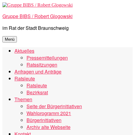
Zum
Inhalt
Gruppe BIBS / Robert Glogowski
springen
im Rat der Stadt Braunschweig
Menü
Aktuelles
Pressemitteilungen
Ratssitzungen
Anfragen und Anträge
Ratsleute
Ratsleute
Bezirksrat
Themen
Seite der Bürgerinitiativen
Wahlprogramm 2021
Bürgerinitiativen
Archiv alte Webseite
Kontakt