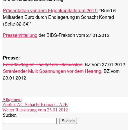
Präsentation vor dem Eigenkapitalforum 2011:
“Rund 6
Milliarden Euro durch Endlagerung in Schacht Konrad
(Seite 32-34)”
Pressemitteilung
der BIBS-Fraktion vom 27.01.2012
Presse:
Eckert&Ziegler – so lief die Diskussion
, BZ vom 27.01.2012
Strahlender Müll: Spannungen vor dem Hearing
, BZ vom
23.01.2012
Kategorien
Allgemein
Beitragsnavigation
Vorheriger
Zurück
AG Schacht Konrad – A2K
Nächster
Beitrag:
Weiter
Ratssitzung vom 25.01.2012
Beitrag:
Suchen
Suchen