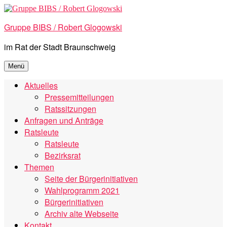
Zum
Inhalt
Gruppe BIBS / Robert Glogowski
springen
im Rat der Stadt Braunschweig
Menü
Aktuelles
Pressemitteilungen
Ratssitzungen
Anfragen und Anträge
Ratsleute
Ratsleute
Bezirksrat
Themen
Seite der Bürgerinitiativen
Wahlprogramm 2021
Bürgerinitiativen
Archiv alte Webseite
Kontakt