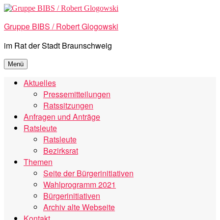
Zum
Inhalt
Gruppe BIBS / Robert Glogowski
springen
im Rat der Stadt Braunschweig
Menü
Aktuelles
Pressemitteilungen
Ratssitzungen
Anfragen und Anträge
Ratsleute
Ratsleute
Bezirksrat
Themen
Seite der Bürgerinitiativen
Wahlprogramm 2021
Bürgerinitiativen
Archiv alte Webseite
Kontakt