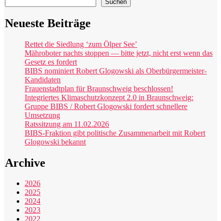
Suchen
Neueste Beiträge
Rettet die Siedlung ‘zum Ölper See’
Mähroboter nachts stoppen — bitte jetzt, nicht erst wenn das
Gesetz es fordert
BIBS nominiert Robert Glogowski als Oberbürgermeister-
Kandidaten
Frauenstadtplan für Braunschweig beschlossen!
Integriertes Klimaschutzkonzept 2.0 in Braunschweig:
Gruppe BIBS / Robert Glogowski fordert schnellere
Umsetzung
Ratssitzung am 11.02.2026
BIBS-Fraktion gibt politische Zusammenarbeit mit Robert
Glogowski bekannt
Archive
2026
2025
2024
2023
2022