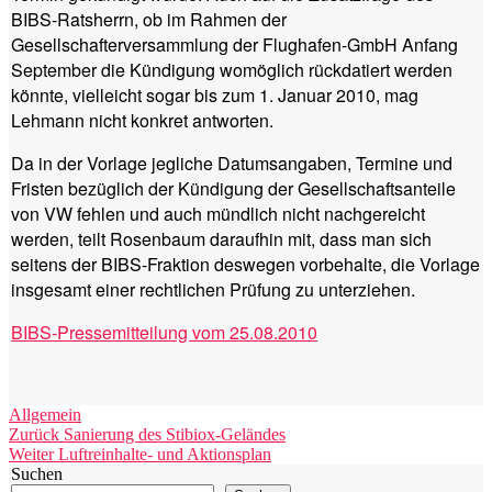
BIBS-Ratsherrn, ob im Rahmen der
Gesellschafterversammlung der Flughafen-GmbH Anfang
September die Kündigung womöglich rückdatiert werden
könnte, vielleicht sogar bis zum 1. Januar 2010, mag
Lehmann nicht konkret antworten.
Da in der Vorlage jegliche Datumsangaben, Termine und
Fristen bezüglich der Kündigung der Gesellschaftsanteile
von VW fehlen und auch mündlich nicht nachgereicht
werden, teilt Rosenbaum daraufhin mit, dass man sich
seitens der BIBS-Fraktion deswegen vorbehalte, die Vorlage
insgesamt einer rechtlichen Prüfung zu unterziehen.
BIBS-Pressemitteilung vom 25.08.2010
Kategorien
Allgemein
Beitragsnavigation
Vorheriger
Zurück
Sanierung des Stibiox-Geländes
Nächster
Beitrag:
Weiter
Luftreinhalte- und Aktionsplan
Beitrag:
Suchen