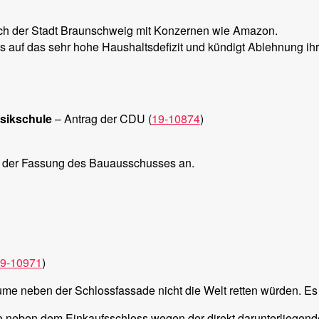
eich der Stadt Braunschweig mit Konzernen wie Amazon.
auf das sehr hohe Haushaltsdefizit und kündigt Ablehnung ihre
sikschule
– Antrag der CDU (
19-10874
)
in der Fassung des Bauausschusses an.
9-10971
)
me neben der Schlossfassade nicht die Welt retten würden. Es se
me neben dem Einkaufsschloss wegen der direkt darunterliege