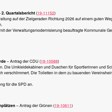
2. Quartalsbericht
(
19-11152
)
erwaltung auf der Zielgeraden Richtung 2026 auf einem guten W
n.
dt mit der Verwaltungsmodernisierung beauftragte Kommunale G
rde
– Antrag der CDU (
19-10588
)
in. Die Umkleidekabinen und Duschen für Sportlerinnen und Sch
 verschlimmert. Die Toiletten in dem zu bauenden Vereinsheim 
ung für die SPD an.
nplätzen
– Antrag der Grünen (
19-10611
)