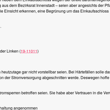
us dem Bezirksrat Innenstadt – seien aber angesichts der Pfla
 die Einsicht erkennen, eine Begrünung um das Einkaufsschlos
.
der Linken (
19-11011
)
heutzutage gar nicht vorstellbar seien. Bei Härtefällen solle 
von der Stromversorgung abgeschnitten werde. Deswegen hoffe s
tromsperren betroffen seien. Sie habe aber Vertrauen in die Ve
Enthaltung angenommen