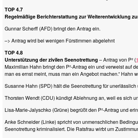
TOP 4.7
Regelmäßige Berichterstattung zur Weiterentwicklung zu
Gunnar Scherff (AFD) bringt den Antrag ein.
–> Antrag wird bei wenigen Fürstimmen abgelehnt
TOP 4.8
Unterstützung der zivilen Seenotrettung
– Antrag von P² (
Maximilian Hahn bringt den P²-Antrag ein und verweist auf d
man es ernst meint, muss man ein Angebot machen.” Hahn wi
Susanne Hahn (SPD) hält die Seenotrettung für unerlässlich 
Thorsten Wendt (CDU) kündigt Ablehnung an, weil es sich u
Lisa-Marie-Jalyschko (Grüne) begrüßt den P²-Antrag und eri
Anke Schneider (Linke) spricht von unmenschlichen Bedingunge
Seenotrettung kriminalisiert. Die Ratsfrau wirbt um Zustimmu