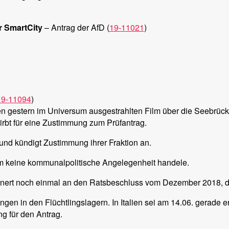
r SmartCity
– Antrag der AfD (
19-11021
)
19-11094
)
en gestern im Universum ausgestrahlten Film über die Seebrück
rbt für eine Zustimmung zum Prüfantrag.
und kündigt Zustimmung ihrer Fraktion an.
m keine kommunalpolitische Angelegenheit handele.
nnert noch einmal an den Ratsbeschluss vom Dezember 2018, de
n in den Flüchtlingslagern. In Italien sei am 14.06. gerade er
ng für den Antrag.