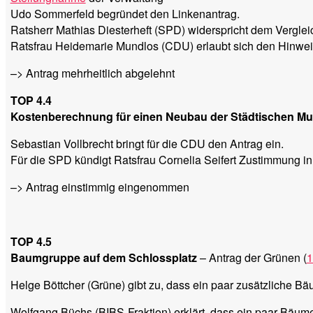
Udo Sommerfeld begründet den Linkenantrag.
Ratsherr Mathias Diesterheft (SPD) widerspricht dem Vergl
Ratsfrau Heidemarie Mundlos (CDU) erlaubt sich den Hinweis 
–> Antrag mehrheitlich abgelehnt
TOP 4.4
Kostenberechnung für einen Neubau der Städtischen Mu
Sebastian Vollbrecht bringt für die CDU den Antrag ein.
Für die SPD kündigt Ratsfrau Cornelia Seifert Zustimmung 
–> Antrag einstimmig eingenommen
TOP 4.5
Baumgruppe auf dem Schlossplatz
– Antrag der Grünen (
1
Helge Böttcher (Grüne) gibt zu, dass ein paar zusätzliche Bäu
Wolfgang Büchs (BIBS-Fraktion) erklärt, dass ein paar Bäu