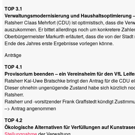
TOP 3.1
Verwaltungsmodernisierung und Haushaltsoptimierung – 
Ratsherr Claas Mehrfort (CDU) ist optimistisch, dass die V
auszukommen. Er bittet allerdings noch um konkretere Zahle
Oberbürgermeister Markurth erläutert, dass die von der Sta
Ende des Jahres erste Ergebnisse vorlegen könne.
Anträge
TOP 4.1
Provisorium beenden – ein Vereinsheim für den VfL Leife
Ratsherr Kai-Uwe Bratschke bringt den Antrag für die CDU e
Dieser ohnehin ungenügende Zustand habe sich kürzlich noch
Ratsherr.
Ratsherr und -vorsitzender Frank Graffstedt kündigt Zustimm
–> Antrag angenommen
TOP 4.2
Ökologische Alternativen für Verfüllungen auf Kunstrase
Stellungnahme
der Verwaltung