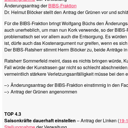
Änderungsantrag der
BIBS-Fraktion
Dr. Helmut Blöcker stellt den Antrag der Grünen vor und sch
Für die BIBS-Fraktion bringt Wolfgang Büchs den Änderungsan
auch unerheblich, um man nun Kork verwende, so der BIBS-
problematisch sei vor allem auch die Entsorgung. Es würden b
ist, dürfe auch das Kostenargument nur greifen, wenn es sich 
Der BIBS-Ratsherr stimmt Herrn Blöcker zu, beide Anträge 
Ratsherr Sommerfeld meint, dass es nichts bringen würde, Ku
Fall würde der Kunstrasen gar nicht so schlecht abschneiden, 
vermeintlich stärkere Verletzungsanfälligkeit müsse bei den 
–> Änderungsantrag der BIBS-Fraktion einstimmig in den F
–> Antrag der Grünen angenommen
TOP 4.3
Saisonkräfte dauerhaft einstellen
– Antrag der Linken (
19-
Stellungnahme
der Verwaltung