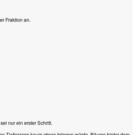
r Fraktion an.
i nur ein erster Schritt.
nden Tiefgarage kaum etwas bringen würde. Bäume hinter dem