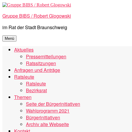
Zum
Inhalt
Gruppe BIBS / Robert Glogowski
springen
im Rat der Stadt Braunschweig
Menü
Aktuelles
Pressemitteilungen
Ratssitzungen
Anfragen und Anträge
Ratsleute
Ratsleute
Bezirksrat
Themen
Seite der Bürgerinitiativen
Wahlprogramm 2021
Bürgerinitiativen
Archiv alte Webseite
Kontakt