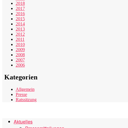
2018
2017
2016
2015
2014
2013
2012
2011
2010
2009
2008
2007
2006
Kategorien
Allgemein
Presse
Ratssitzung
Aktuelles