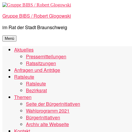
Zum
Inhalt
Gruppe BIBS / Robert Glogowski
springen
im Rat der Stadt Braunschweig
Menü
Aktuelles
Pressemitteilungen
Ratssitzungen
Anfragen und Anträge
Ratsleute
Ratsleute
Bezirksrat
Themen
Seite der Bürgerinitiativen
Wahlprogramm 2021
Bürgerinitiativen
Archiv alte Webseite
Kontakt