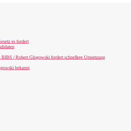
esetz es fordert
ndidaten
e BIBS / Robert Glogowski fordert schnellere Umsetzung
ogowski bekannt