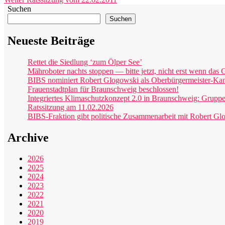
Beitrag:
Suchen
Suchen
Neueste Beiträge
Rettet die Siedlung ‘zum Ölper See’
Mähroboter nachts stoppen — bitte jetzt, nicht erst wenn das G
BIBS nominiert Robert Glogowski als Oberbürgermeister-Ka
Frauenstadtplan für Braunschweig beschlossen!
Integriertes Klimaschutzkonzept 2.0 in Braunschweig: Grupp
Ratssitzung am 11.02.2026
BIBS-Fraktion gibt politische Zusammenarbeit mit Robert Gl
Archive
2026
2025
2024
2023
2022
2021
2020
2019