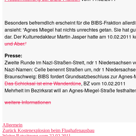
Besonders befremdlich erscheint für die BIBS-Fraktion aller
ansieht: “Agnes Miegel hat nichts unrechtes getan. Sie hat 
dar. Der Kulturredakteur Martin Jasper hatte am 10.02.2011 k
und Aber.”
Presse:
Zweite Runde im Nazi-Straßen-Streit, ndr 1 Niedersachsen 
Nazi-Namen: Celle benennt Straßen um, ndr 1 Niedersachs
Braunschweig: BIBS fordert Grundsatzbeschluss zur Agnes-
Das Schicksal ist eine Wanderdüne
, BZ vom 10.02.2011
Mehrheit im Bezirksrat will an Agnes-Miegel-Straße festhalt
weitere Informationen
Kategorien
Allgemein
Beitragsnavigation
Vorheriger
Zurück
Kostenexplosion beim Flughafenausbau
Nächster
Beitrag:
Weiter
Ratssitzung vom 22.02.2011