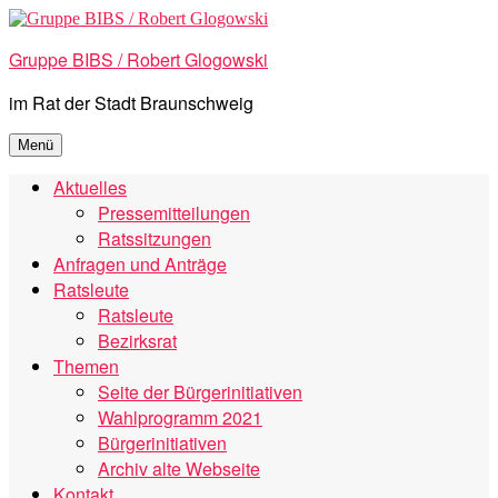
Zum
Inhalt
Gruppe BIBS / Robert Glogowski
springen
im Rat der Stadt Braunschweig
Menü
Aktuelles
Pressemitteilungen
Ratssitzungen
Anfragen und Anträge
Ratsleute
Ratsleute
Bezirksrat
Themen
Seite der Bürgerinitiativen
Wahlprogramm 2021
Bürgerinitiativen
Archiv alte Webseite
Kontakt