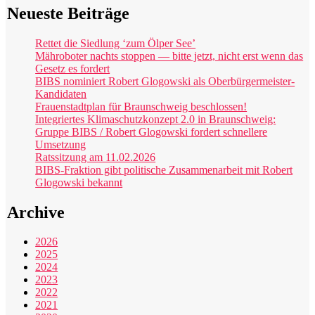
Neueste Beiträge
Rettet die Siedlung ‘zum Ölper See’
Mähroboter nachts stoppen — bitte jetzt, nicht erst wenn das
Gesetz es fordert
BIBS nominiert Robert Glogowski als Oberbürgermeister-
Kandidaten
Frauenstadtplan für Braunschweig beschlossen!
Integriertes Klimaschutzkonzept 2.0 in Braunschweig:
Gruppe BIBS / Robert Glogowski fordert schnellere
Umsetzung
Ratssitzung am 11.02.2026
BIBS-Fraktion gibt politische Zusammenarbeit mit Robert
Glogowski bekannt
Archive
2026
2025
2024
2023
2022
2021