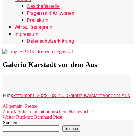
Geschäftsstelle
Fragen und Antworten
Praktikum
Wir auf Instagram
Impressum
Datenschutzerklärung
Galeria Karstadt vor dem Aus
Hier
Statement_2023_03_14_Galeria Karstadt vor dem Aus
Kategorien
Allgemein
,
Presse
Beitragsnavigation
Vorheriger
Zurück
Solidarität mit politischem Nachwuchs!
Nächster
Beitrag:
Weiter
Rücktritt Bernhard Piest
Beitrag:
Suchen
Suchen