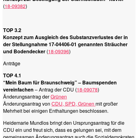
(
18-09382
)
TOP 3.2
Konzept zum Ausgleich des Substanzverlustes der in
der Stellungnahme 17-04406-01 genannten Sträucher
und Bodendecker
(
18-09396
)
Anträge
TOP 4.1
“Mein Baum für Braunschweig” – Baumspenden
vereinfachen
– Antrag der CDU (
18-09078
)
Änderungsantrag der
Grünen
Änderungsantrag von
CDU, SPD, Grünen
mit großer
Mehrheit bei einigen Enthaltungen beschlossen.
Heidemarie Mundlos bringt den Ursprungsantrag für die
CDU ein und freut sich, dass es gelungen sei, mit dem
gemeinsamen Änderungsantrag auch die Sozialdemokraten