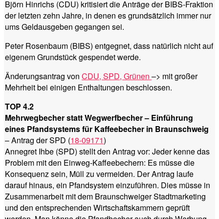
Björn Hinrichs (CDU) kritisiert die Anträge der BIBS-Fraktion
der letzten zehn Jahre, in denen es grundsätzlich immer nur
ums Geldausgeben gegangen sei.
Peter Rosenbaum (BIBS) entgegnet, dass natürlich nicht auf
eigenem Grundstück gespendet werde.
Änderungsantrag von
CDU, SPD, Grünen
–> mit großer
Mehrheit bei einigen Enthaltungen beschlossen.
TOP 4.2
Mehrwegbecher statt Wegwerfbecher – Einführung
eines Pfandsystems für Kaffeebecher in Braunschweig
– Antrag der SPD (
18-09171
)
Annegret Ihbe (SPD) stellt den Antrag vor: Jeder kenne das
Problem mit den Einweg-Kaffeebechern: Es müsse die
Konsequenz sein, Müll zu vermeiden. Der Antrag laufe
darauf hinaus, ein Pfandsystem einzuführen. Dies müsse in
Zusammenarbeit mit dem Braunschweiger Stadtmarketing
und den entsprechenden Wirtschaftskammern geprüft
werden. Man könne die Pfandbecher auch durch Werbung