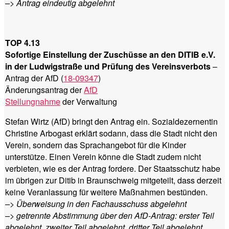
–> Antrag eindeutig abgelehnt
TOP 4.13
Sofortige Einstellung der Zuschüsse an den DITIB e.V.
in der Ludwigstraße und Prüfung des Vereinsverbots
–
Antrag der AfD (
18-09347
)
Änderungsantrag der
AfD
Stellungnahme
der Verwaltung
Stefan Wirtz (AfD) bringt den Antrag ein. Sozialdezernentin
Christine Arbogast erklärt sodann, dass die Stadt nicht den
Verein, sondern das Sprachangebot für die Kinder
unterstütze. Einen Verein könne die Stadt zudem nicht
verbieten, wie es der Antrag fordere. Der Staatsschutz habe
im übrigen zur Ditib in Braunschweig mitgeteilt, dass derzeit
keine Veranlassung für weitere Maßnahmen bestünden.
–> Überweisung in den Fachausschuss abgelehnt
–> getrennte Abstimmung über den AfD-Antrag: erster Teil
abgelehnt, zweiter Teil abgelehnt, dritter Teil abgelehnt.