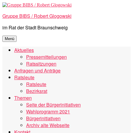
Zum
Inhalt
Gruppe BIBS / Robert Glogowski
springen
im Rat der Stadt Braunschweig
Menü
Aktuelles
Pressemitteilungen
Ratssitzungen
Anfragen und Anträge
Ratsleute
Ratsleute
Bezirksrat
Themen
Seite der Bürgerinitiativen
Wahlprogramm 2021
Bürgerinitiativen
Archiv alte Webseite
Kontakt