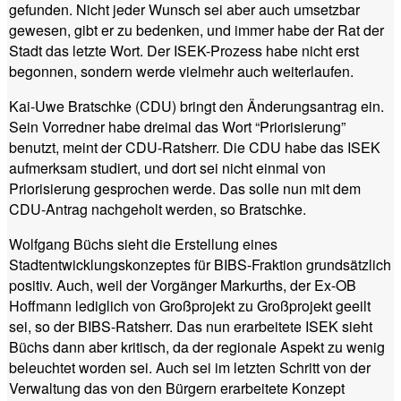
gefunden. Nicht jeder Wunsch sei aber auch umsetzbar
gewesen, gibt er zu bedenken, und immer habe der Rat der
Stadt das letzte Wort. Der ISEK-Prozess habe nicht erst
begonnen, sondern werde vielmehr auch weiterlaufen.
Kai-Uwe Bratschke (CDU) bringt den Änderungsantrag ein.
Sein Vorredner habe dreimal das Wort “Priorisierung”
benutzt, meint der CDU-Ratsherr. Die CDU habe das ISEK
aufmerksam studiert, und dort sei nicht einmal von
Priorisierung gesprochen werde. Das solle nun mit dem
CDU-Antrag nachgeholt werden, so Bratschke.
Wolfgang Büchs sieht die Erstellung eines
Stadtentwicklungskonzeptes für BIBS-Fraktion grundsätzlich
positiv. Auch, weil der Vorgänger Markurths, der Ex-OB
Hoffmann lediglich von Großprojekt zu Großprojekt geeilt
sei, so der BIBS-Ratsherr. Das nun erarbeitete ISEK sieht
Büchs dann aber kritisch, da der regionale Aspekt zu wenig
beleuchtet worden sei. Auch sei im letzten Schritt von der
Verwaltung das von den Bürgern erarbeitete Konzept