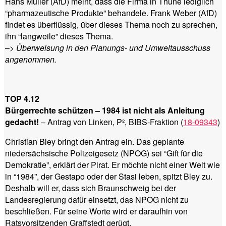
Hans Müller (AfD) meint, dass die Firma in Thune lediglich
“pharmazeutische Produkte” behandele. Frank Weber (AfD)
findet es überflüssig, über dieses Thema noch zu sprechen,
ihn “langweile” dieses Thema.
–>
Überweisung in den Planungs- und Umweltausschuss
angenommen.
TOP 4.12
Bürgerrechte schützen – 1984 ist nicht als Anleitung
gedacht!
– Antrag von Linken, P², BIBS-Fraktion (
18-09343
)
Christian Bley bringt den Antrag ein. Das geplante
niedersächsische Polizeigesetz (NPOG) sei “Gift für die
Demokratie”, erklärt der Pirat. Er möchte nicht einer Welt wie
in “1984”, der Gestapo oder der Stasi leben, spitzt Bley zu.
Deshalb will er, dass sich Braunschweig bei der
Landesregierung dafür einsetzt, das NPOG nicht zu
beschließen. Für seine Worte wird er daraufhin von
Ratsvorsitzenden Graffstedt gerügt.