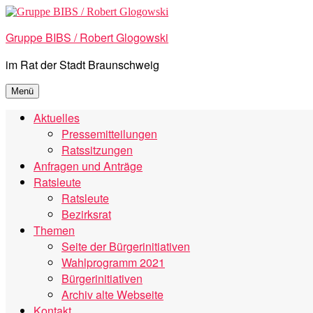
Zum
Inhalt
Gruppe BIBS / Robert Glogowski
springen
im Rat der Stadt Braunschweig
Menü
Aktuelles
Pressemitteilungen
Ratssitzungen
Anfragen und Anträge
Ratsleute
Ratsleute
Bezirksrat
Themen
Seite der Bürgerinitiativen
Wahlprogramm 2021
Bürgerinitiativen
Archiv alte Webseite
Kontakt