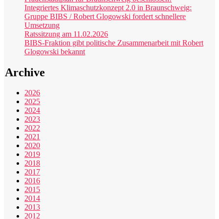
Integriertes Klimaschutzkonzept 2.0 in Braunschweig:
Gruppe BIBS / Robert Glogowski fordert schnellere
Umsetzung
Ratssitzung am 11.02.2026
BIBS-Fraktion gibt politische Zusammenarbeit mit Robert
Glogowski bekannt
Archive
2026
2025
2024
2023
2022
2021
2020
2019
2018
2017
2016
2015
2014
2013
2012