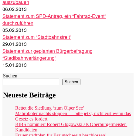
auszubauen
06.02.2013
Statement zum SPD-Antrag, ein “Fahrrad-Event”
durchzuführen
05.02.2013
Statement zum “Stadtbahnstreit”
29.01.2013
Statement zur geplanten Bürgerbefragung
“Stadtbahnverlängerung”
15.01.2013
Suchen
Suchen
Neueste Beiträge
Rettet die Siedlung ‘zum Ölper See’
Mähroboter nachts stoppen — bitte jetzt, nicht erst wenn das
Gesetz es fordert
BIBS nominiert Robert Glogowski als Oberbürgermeister-
Kandidaten
Frauenstadtplan für Braunschweig beschlossen!