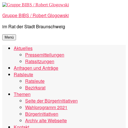
Zum
Inhalt
Gruppe BIBS / Robert Glogowski
springen
im Rat der Stadt Braunschweig
Menü
Aktuelles
Pressemitteilungen
Ratssitzungen
Anfragen und Anträge
Ratsleute
Ratsleute
Bezirksrat
Themen
Seite der Bürgerinitiativen
Wahlprogramm 2021
Bürgerinitiativen
Archiv alte Webseite
Kontakt