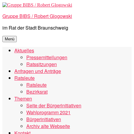
Zum
Inhalt
Gruppe BIBS / Robert Glogowski
springen
im Rat der Stadt Braunschweig
Menü
Aktuelles
Pressemitteilungen
Ratssitzungen
Anfragen und Anträge
Ratsleute
Ratsleute
Bezirksrat
Themen
Seite der Bürgerinitiativen
Wahlprogramm 2021
Bürgerinitiativen
Archiv alte Webseite
Kontakt