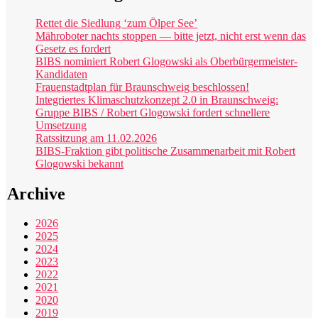
Rettet die Siedlung ‘zum Ölper See’
Mähroboter nachts stoppen — bitte jetzt, nicht erst wenn das
Gesetz es fordert
BIBS nominiert Robert Glogowski als Oberbürgermeister-
Kandidaten
Frauenstadtplan für Braunschweig beschlossen!
Integriertes Klimaschutzkonzept 2.0 in Braunschweig:
Gruppe BIBS / Robert Glogowski fordert schnellere
Umsetzung
Ratssitzung am 11.02.2026
BIBS-Fraktion gibt politische Zusammenarbeit mit Robert
Glogowski bekannt
Archive
2026
2025
2024
2023
2022
2021
2020
2019