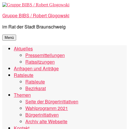
Zum
Inhalt
Gruppe BIBS / Robert Glogowski
springen
im Rat der Stadt Braunschweig
Menü
Aktuelles
Pressemitteilungen
Ratssitzungen
Anfragen und Anträge
Ratsleute
Ratsleute
Bezirksrat
Themen
Seite der Bürgerinitiativen
Wahlprogramm 2021
Bürgerinitiativen
Archiv alte Webseite
Kontakt