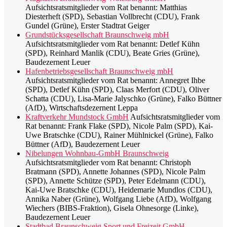
Aufsichtsratsmitglieder vom Rat benannt: Matthias
Diesterheft (SPD), Sebastian Vollbrecht (CDU), Frank
Gundel (Grüne), Erster Stadtrat Geiger
Grundstücksgesellschaft Braunschweig mbH
Aufsichtsratsmitglieder vom Rat benannt: Detlef Kühn
(SPD), Reinhard Manlik (CDU), Beate Gries (Grüne),
Baudezernent Leuer
Hafenbetriebsgesellschaft Braunschweig mbH
Aufsichtsratsmitglieder vom Rat benannt: Annegret Ihbe
(SPD), Detlef Kühn (SPD), Claas Merfort (CDU), Oliver
Schatta (CDU), Lisa-Marie Jalyschko (Grüne), Falko Büttner
(AfD), Wirtschaftsdezernent Leppa
Kraftverkehr Mundstock GmbH
Aufsichtsratsmitglieder vom
Rat benannt: Frank Flake (SPD), Nicole Palm (SPD), Kai-
Uwe Bratschke (CDU), Rainer Mühlnickel (Grüne), Falko
Büttner (AfD), Baudezernent Leuer
Nibelungen Wohnbau-GmbH Braunschweig
Aufsichtsratsmitglieder vom Rat benannt: Christoph
Bratmann (SPD), Annette Johannes (SPD), Nicole Palm
(SPD), Annette Schütze (SPD), Peter Edelmann (CDU),
Kai-Uwe Bratschke (CDU), Heidemarie Mundlos (CDU),
Annika Naber (Grüne), Wolfgang Liebe (AfD), Wolfgang
Wiechers (BIBS-Fraktion), Gisela Ohnesorge (Linke),
Baudezernent Leuer
Stadtbad Braunschweig Sport und Freizeit GmbH