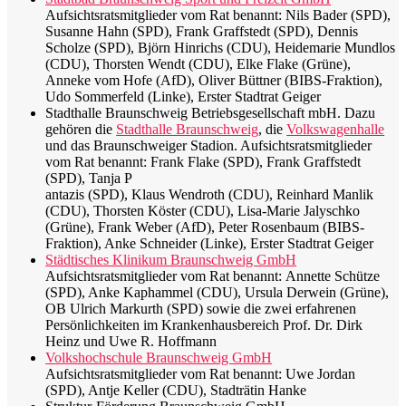
Aufsichtsratsmitglieder vom Rat benannt: Nils Bader (SPD),
Susanne Hahn (SPD), Frank Graffstedt (SPD), Dennis
Scholze (SPD), Björn Hinrichs (CDU), Heidemarie Mundlos
(CDU), Thorsten Wendt (CDU), Elke Flake (Grüne),
Anneke vom Hofe (AfD), Oliver Büttner (BIBS-Fraktion),
Udo Sommerfeld (Linke), Erster Stadtrat Geiger
Stadthalle Braunschweig Betriebsgesellschaft mbH. Dazu
gehören die
Stadthalle Braunschweig
, die
Volkswagenhalle
und das Braunschweiger Stadion. Aufsichtsratsmitglieder
vom Rat benannt: Frank Flake (SPD), Frank Graffstedt
(SPD), Tanja P
antazis (SPD), Klaus Wendroth (CDU), Reinhard Manlik
(CDU), Thorsten Köster (CDU), Lisa-Marie Jalyschko
(Grüne), Frank Weber (AfD), Peter Rosenbaum (BIBS-
Fraktion), Anke Schneider (Linke), Erster Stadtrat Geiger
Städtisches Klinikum Braunschweig GmbH
Aufsichtsratsmitglieder vom Rat benannt: Annette Schütze
(SPD), Anke Kaphammel (CDU), Ursula Derwein (Grüne),
OB Ulrich Markurth (SPD) sowie die zwei erfahrenen
Persönlichkeiten im Krankenhausbereich Prof. Dr. Dirk
Heinz und Uwe R. Hoffmann
Volkshochschule Braunschweig GmbH
Aufsichtsratsmitglieder vom Rat benannt: Uwe Jordan
(SPD), Antje Keller (CDU), Stadträtin Hanke