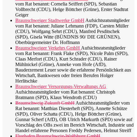
vom Rat benannt: Cornelia Seiffert (SPD), Sebastian
Vollbrecht (CDU), Helge Böttcher (Grüne), Erster Stadtrat
Geiger
Braunschweiger Stadtwerke GmbH
Aufsichtsratsmitglieder
vom Rat benannt: Juliane Lehmann (FDP), Carsten Müller
(CDU), Wolfgang Sehrt (CDU), Manfred Pesditschek
(SPD), Gisela Witte (BÜNDNIS 90/ DIE GRÜNEN),
Oberbürgermeister Dr. Hoffmann
Braunschweiger Verkehrs GmbH
Aufsichtsratsmitglieder
vom Rat benannt: Frank Flake (SPD), Nicole Palm (SPD),
Claas Merfort (CDU), Kurt Schrader (CDU), Rainer
Mühlnickel (Grüne), Anneke vom Hofe (AfD),
Bauderzernent Leuer sowie die erfahrene Persönlichkeit aus
Wirtschaft, Bankwesen oder freien Berufen Holger
Herlitschke
Braunschweiger Versorgungs-Verwaltungs AG
Aufsichtsratsmitglieder vom Rat benannt: Christoph
Bratmann (SPD), Klaus Wendroth (CDU)
Braunschweig Zukunft GmbH
Aufsichtsratsmitglieder vom
Rat benannt: Matthias Diesterheft (SPD), Annette Schütze
(SPD), Oliver Schatta (CDU), Helge Böttcher (Grüne),
Gunnar Scherf (AfD), OB Ulrich Markurth (SPD) sowie auf
Vorschlag des OBs zwei im Bereich Wirtschaft, Industrie und
Handel erfahrene Personen Freddy Pedersen, Helmut Streiff
Flughafen Braunschweig-Wolfsburg GmbH