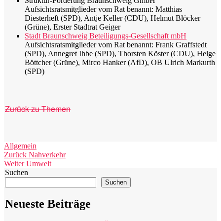
Struktur-Förderung Braunschweig GmbH
Aufsichtsratsmitglieder vom Rat benannt: Matthias
Diesterheft (SPD), Antje Keller (CDU), Helmut Blöcker
(Grüne), Erster Stadtrat Geiger
Stadt Braunschweig Beteiligungs-Gesellschaft mbH
Aufsichtsratsmitglieder vom Rat benannt: Frank Graffstedt
(SPD), Annegret Ihbe (SPD), Thorsten Köster (CDU), Helge
Böttcher (Grüne), Mirco Hanker (AfD), OB Ulrich Markurth
(SPD)
Zurück zu Themen
Kategorien
Allgemein
Beitragsnavigation
Vorheriger
Zurück
Nahverkehr
Nächster
Beitrag:
Weiter
Umwelt
Beitrag:
Suchen
Suchen
Neueste Beiträge