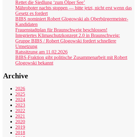
Rettet die Siedlung ‘zum Ölper See’
Mähroboter nachts stoppen — bitte jetzt, nicht erst wenn das
Gesetz es fordert
BIBS nominiert Robert Glogowski als Oberbürgermeister-
Kandidaten
Frauenstadtplan für Braunschweig beschlossen!
Integriertes Klimaschutzkonzept 2.0 in Braunschweig:
Gruppe BIBS / Robert Glogowski fordert schnellere
Umsetzung
Ratssitzung am 11.02.2026
BIBS-Fraktion gibt politische Zusammenarbeit mit Robert
Glogowski bekannt
Archive
2026
2025
2024
2023
2022
2021
2020
2019
2018