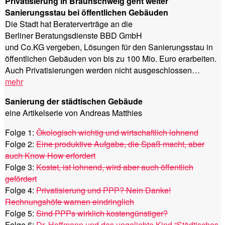
Privatisierung in Braunschweig geht weiter
Sanierungsstau bei öffentlichen Gebäuden
Die Stadt hat Beraterverträge an die
Berliner Beratungsdienste BBD GmbH
und Co.KG vergeben, Lösungen für den Sanierungsstau in
öffentlichen Gebäuden von bis zu 100 Mio. Euro erarbeiten.
Auch Privatisierungen werden nicht ausgeschlossen…
mehr
Sanierung der städtischen Gebäude
eine Artikelserie von Andreas Matthies
Folge 1:
Ökologisch wichtig und wirtschaftlich lohnend
Folge 2:
Eine produktive Aufgabe, die Spaß macht, aber
auch Know How erfordert
Folge 3:
Kostet, ist lohnend, wird aber auch öffentlich
gefördert
Folge 4:
Privatisierung und PPP? Nein Danke!
Rechnungshöfe warnen eindringlich
Folge 5:
Sind PPPs wirklich kostengünstiger?
Folge 6:
Dr. Hoffmann und das ungeliebte Kind “Städtisches